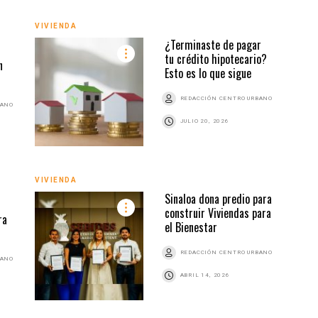
VIVI
VIVIENDA
¿Terminaste de pagar
tu crédito hipotecario?
n
Esto es lo que sigue
REDACCIÓN CENTRO URBANO
BANO
JULIO 20, 2026
VIVI
VIVIENDA
Sinaloa dona predio para
construir Viviendas para
ra
el Bienestar
REDACCIÓN CENTRO URBANO
BANO
ABRIL 14, 2026