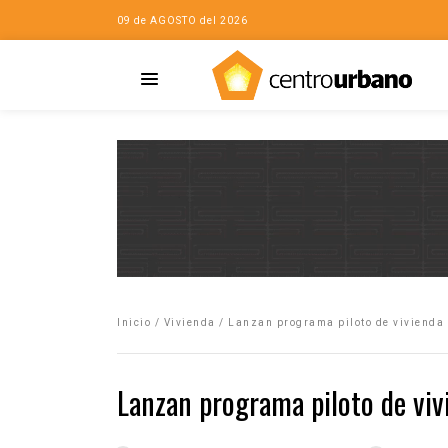
09 de AGOSTO del 2026
Casa
iudad…con Horacio
Inicio
/
Vivienda
/
Lanzan programa piloto de vivienda
da
opía de la ciudad
Lanzan programa piloto de viv
no
Mujeres
eres de la Casa