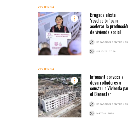
VIVIENDA
Brugada alista
‘revolución’ para
acelerar la producció
de vivienda social
REDACCIÓN CENTRO UR
JULIO 27, 2026
VIVIENDA
Infonavit convoca a
desarrolladores a
construir Vivienda pa
el Bienestar
REDACCIÓN CENTRO UR
MAYO 6, 2026