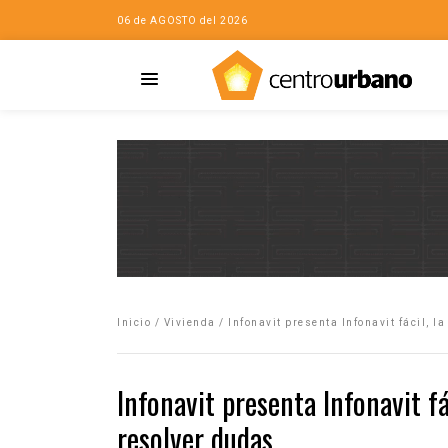
06 de AGOSTO del 2026
Casa
iudad…con Horacio
Inicio
/
Vivienda
/
Infonavit presenta Infonavit fácil, l
da
opía de la ciudad
Infonavit presenta Infonavit fá
no
resolver dudas
Mujeres
eres de la Casa