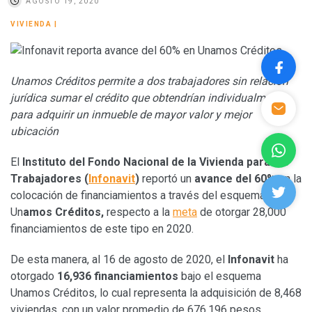
AGOSTO 19, 2020
VIVIENDA
|
Unamos Créditos permite a dos trabajadores sin relación
jurídica sumar el crédito que obtendrían individualmente,
para adquirir un inmueble de mayor valor y mejor
ubicación
El
Instituto del Fondo Nacional de la Vivienda para los
Trabajadores (
Infonavit
)
reportó un
avance del 60%
en la
colocación de financiamientos a través del esquema
Un
amos Créditos,
respecto a la
meta
de otorgar 28,000
financiamientos de este tipo en 2020.
De esta manera, al 16 de agosto de 2020, el
Infonavit
ha
otorgado
16,936 financiamientos
bajo el esquema
Unamos Créditos, lo cual representa la adquisición de 8,468
viviendas, con un valor promedio de 676,196 pesos.