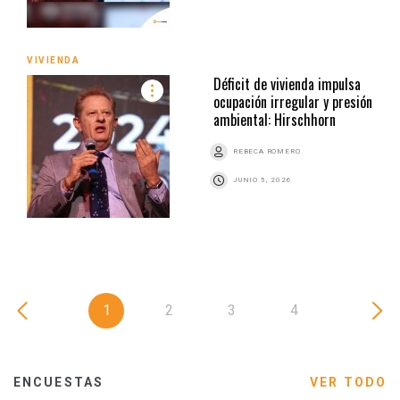
VIVIENDA
Déficit de vivienda impulsa
ocupación irregular y presión
ambiental: Hirschhorn
REBECA ROMERO
JUNIO 5, 2026
1
2
3
4
ENCUESTAS
VER TODO