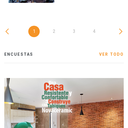
1
2
3
4
ENCUESTAS
VER TODO