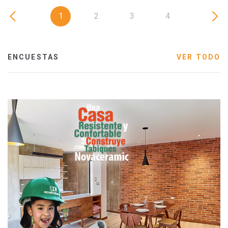
1
2
3
4
ENCUESTAS
VER TODO