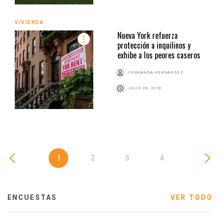
VIVIENDA
Nueva York refuerza
protección a inquilinos y
exhibe a los peores caseros
FERNANDA HERNÁNDEZ
JULIO 28, 2026
1
2
3
4
ENCUESTAS
VER TODO