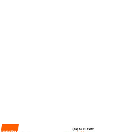
ENDA
VIVIENDA
Rentas suben hasta
40% en zonas cercanas
a parques en CDMX
REDACCIÓN CENTRO URBANO
MARZO 17, 2026