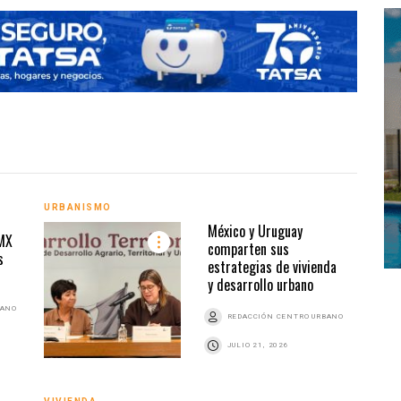
URBANISMO
VIVI
México y Uruguay
DMX
comparten sus
s
estrategias de vivienda
y desarrollo urbano
BANO
REDACCIÓN CENTRO URBANO
JULIO 21, 2026