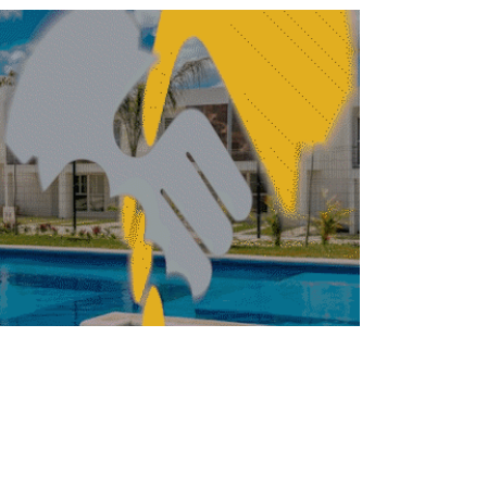
ENDA
VIVIENDA
Vinte obtiene
reconocimiento WIIN26
por impulso al talento
femenino
REDACCIÓN CENTRO URBANO
ABRIL 16, 2026