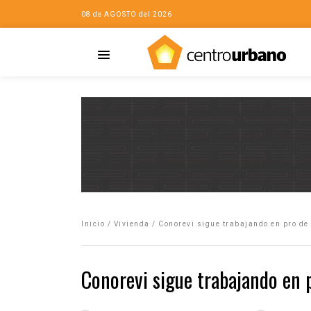
08 de AGOSTO del 2026
Casa
iudad…con Horacio
Inicio
/
Vivienda
/
Conorevi sigue trabajando en pro de 
da
opía de la ciudad
Conorevi sigue trabajando en p
no
Mujeres
eres de la Casa