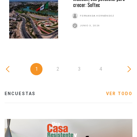
crecer: Softec
FERNANDA HERNÁNDEZ
JUNIO 3, 2026
1
2
3
4
ENCUESTAS
VER TODO