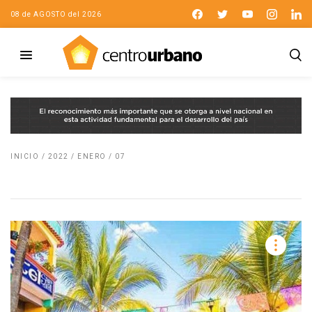
08 de AGOSTO del 2026
INICIO
/
2022
/
ENERO
/
07