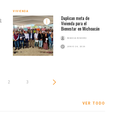
VIVI
VIVIENDA
Duplican meta de
;
Vivienda para el
Bienestar en Michoacán
REBECA ROMERO
Z
JUNIO 24, 2026
2
3
VER TODO