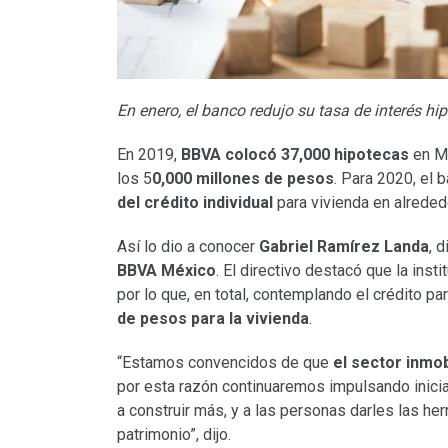
En enero, el banco redujo su tasa de interés hi
En 2019,
BBVA colocó 37,000 hipotecas
en Mé
los 5
0,000 millones de pesos
. Para 2020, el 
del crédito individual
para vivienda en alrededo
Así lo dio a conocer
Gabriel Ramírez Landa
, 
BBVA México
. El directivo destacó que la ins
por lo que, en total, contemplando el crédito pa
de pesos para la vivienda
.
“Estamos convencidos de que
el sector inmob
por esta razón continuaremos impulsando inici
a construir más, y a las personas darles las h
patrimonio”, dijo.