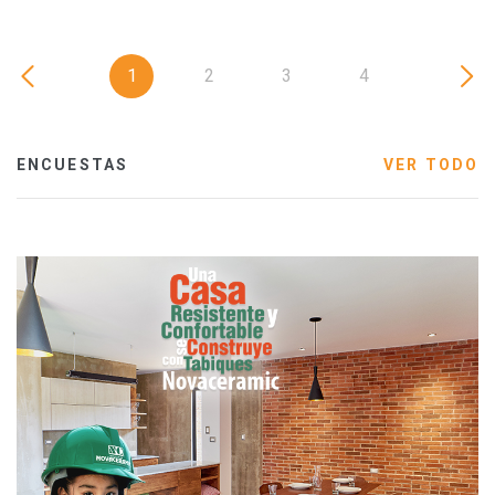
1
2
3
4
ENCUESTAS
VER TODO