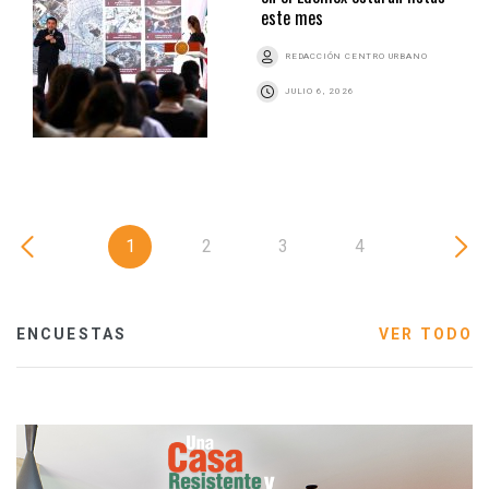
este mes
REDACCIÓN CENTRO URBANO
JULIO 6, 2026
1
2
3
4
ENCUESTAS
VER TODO