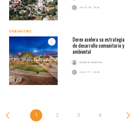
JULIO 28, 2026
URBANISMO
Derex acelera su estrategia
de desarrollo comunitario y
ambiental
REBECA ROMERO
JULIO 17, 2026
1
2
3
4