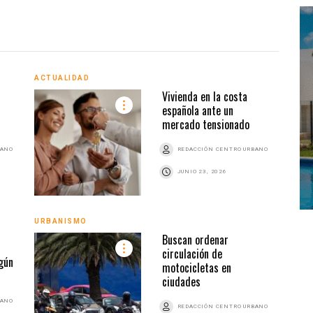
ACTUALIDAD
ACTU
Vivienda en la costa
española ante un
mercado tensionado
BANO
REDACCIÓN CENTRO URBANO
JUNIO 23, 2026
URBANISMO
Buscan ordenar
circulación de
URBA
gún
motocicletas en
ciudades
BANO
REDACCIÓN CENTRO URBANO