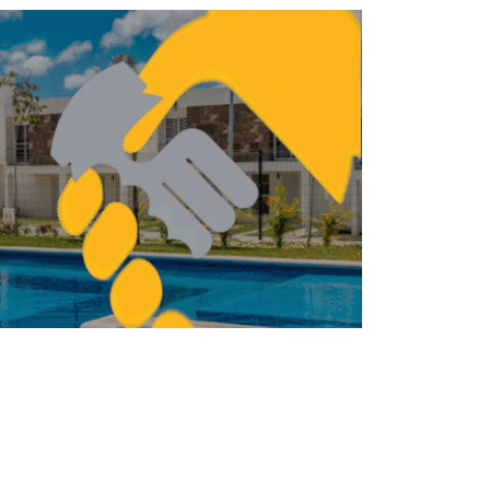
ALIDAD
El salto digital en la
URBANISMO
construcción mexicana:
cómo la innovación
aérea redefine la
topografía moderna
REDACCIÓN CENTRO URBANO
MAYO 21, 2026
URBANISMO
NISMO
Publican Programa de
Ordenamiento
Territorial 2026-2030