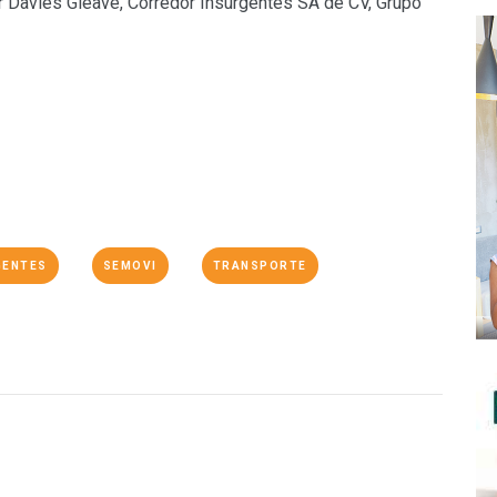
er Davies Gleave, Corredor Insurgentes SA de CV, Grupo
GENTES
SEMOVI
TRANSPORTE