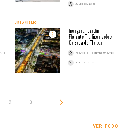
JULIO 20, 2026
URBA
URBANISMO
Inauguran Jardín
Flotante Tlallipan sobre
Calzada de Tlalpan
BANO
REDACCIÓN CENTRO URBANO
JUNIO 8, 2026
2
3
VER TODO