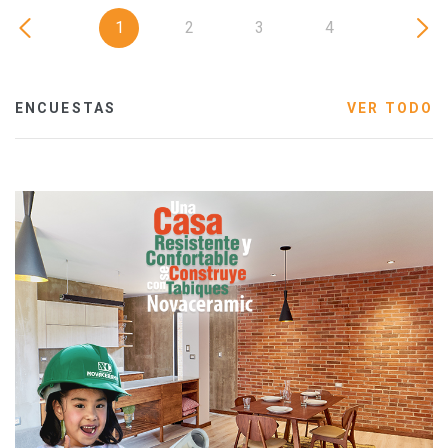
1
2
3
4
ENCUESTAS
VER TODO