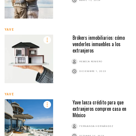
ABRIL 15, 2024
YAVE
Brókers inmobiliarios: cómo
venderles inmuebles a los
extranjeros
REBECA ROMERO
DICIEMBRE 1, 2023
YAVE
Yave lanza crédito para que
extranjeros compren casa en
México
FERNANDA HERNÁNDEZ
OCTUBRE 24, 2023