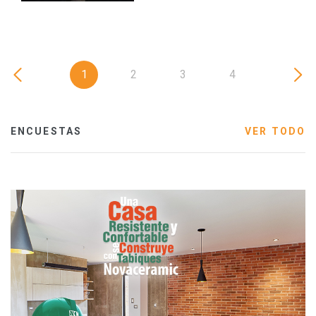
1
2
3
4
ENCUESTAS
VER TODO