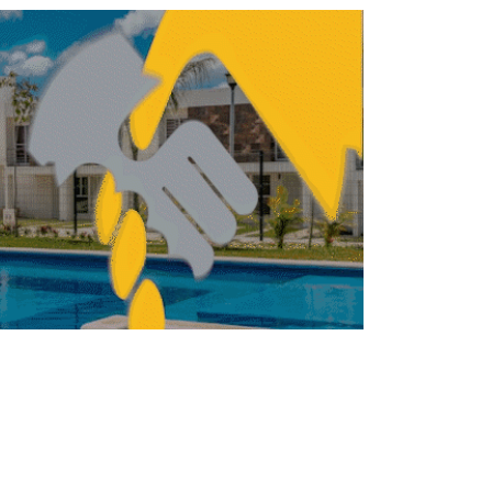
REBECA ROMERO
JULIO 2, 2026
VIVIENDA
ENDA
PVB suma más de 600
mil viviendas
contratadas: Sedatu
FERNANDA HERNÁNDEZ
JUNIO 15, 2026