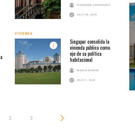
FERNANDA HERNÁNDEZ
JULIO 28, 2026
VIVIENDA
VIVI
Singapur consolida la
vivienda pública como
eje de su política
na
habitacional
REBECA ROMERO
JULIO 7, 2026
2
3