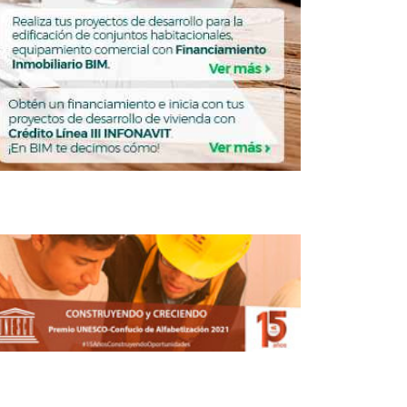
Cemex certifica a mujeres de Oaxaca en
autoconstrucción
ENDA
VIVIENDA
Precio de la vivienda en
Jalisco crece 12.6% y
rebasa el promedio
nacional