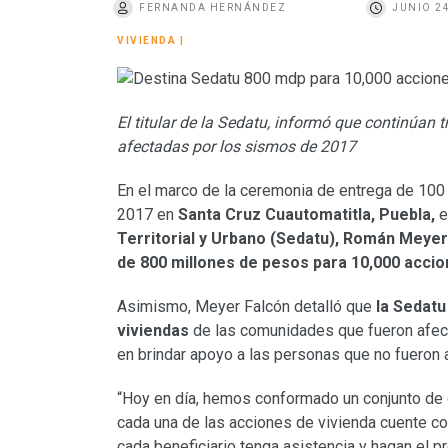
FERNANDA HERNÁNDEZ
JUNIO 24
o
VIVIENDA
|
El titular de la Sedatu, informó que continúan
afectadas por los sismos de 2017
En el marco de la ceremonia de entrega de 100
2017 en
Santa Cruz Cuautomatitla, Puebla,
e
Territorial y Urbano (Sedatu), Román Meyer
de 800 millones de pesos para 10,000 accio
Asimismo, Meyer Falcón detalló que
la Sedatu
viviendas
de las comunidades que fueron afec
en brindar apoyo a las personas que no fueron
“Hoy en día, hemos conformado un conjunto de 
cada una de las acciones de vivienda cuente con
cada beneficiario tenga asistencia y hagan el pr