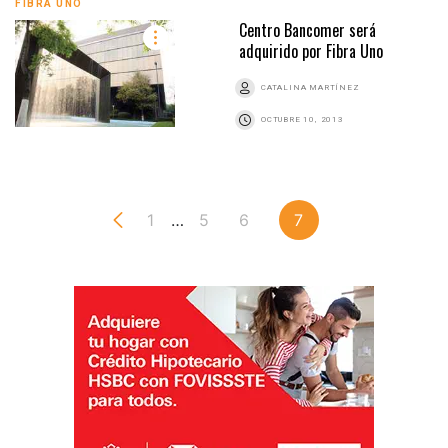
FIBRA UNO
Centro Bancomer será
adquirido por Fibra Uno
CATALINA MARTÍNEZ
OCTUBRE 10, 2013
1
…
5
6
7