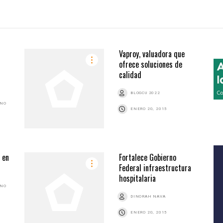
Vaproy, valuadora que
ofrece soluciones de
calidad
BLOGCU 2022
ANO
ENERO 20, 2015
 en
Fortalece Gobierno
Federal infraestructura
hospitalaria
ANO
DINORAH NAVA
ENERO 20, 2015