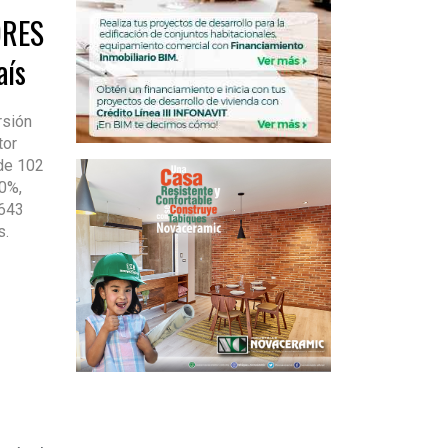
ORES
aís
rsión
tor
 de 102
.0%,
 643
s.