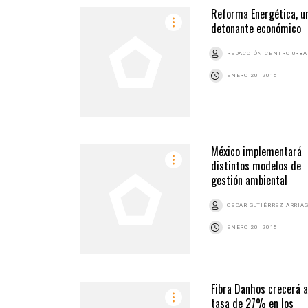
Reforma Energética, u
detonante económico
REDACCIÓN CENTRO URB
ENERO 20, 2015
México implementará
distintos modelos de
gestión ambiental
OSCAR GUTIÉRREZ ARRIA
ENERO 20, 2015
Fibra Danhos crecerá a
tasa de 27% en los