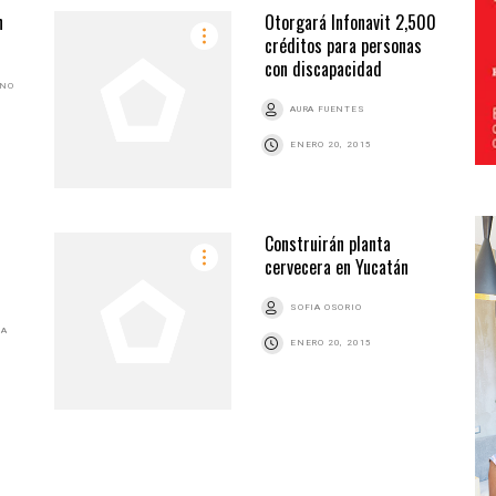
n
Otorgará Infonavit 2,500
créditos para personas
con discapacidad
ANO
AURA FUENTES
ENERO 20, 2015
Construirán planta
cervecera en Yucatán
SOFIA OSORIO
GA
ENERO 20, 2015