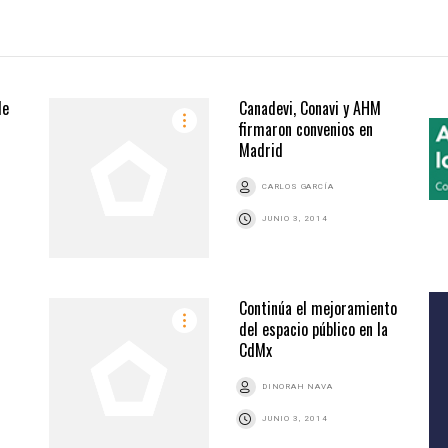
de
Canadevi, Conavi y AHM
firmaron convenios en
Madrid
CARLOS GARCÍA
JUNIO 3, 2014
Continúa el mejoramiento
del espacio público en la
CdMx
DINORAH NAVA
JUNIO 3, 2014