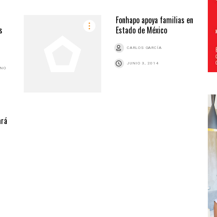
Fonhapo apoya familias en
s
Estado de México
CARLOS GARCÍA
JUNIO 3, 2014
ANO
ará