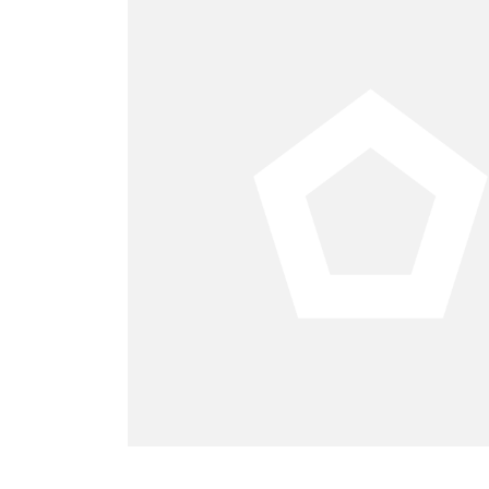
ticos
irma de
 en el
University,
de Negocios,