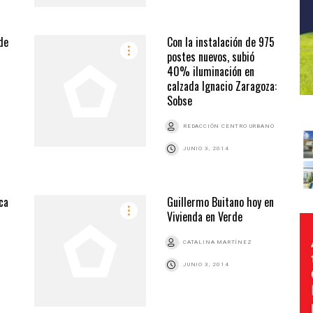
de
Con la instalación de 975
postes nuevos, subió
40% iluminación en
calzada Ignacio Zaragoza:
Sobse
REDACCIÓN CENTRO URBANO
JUNIO 3, 2014
ca
Guillermo Buitano hoy en
Vivienda en Verde
CATALINA MARTÍNEZ
JUNIO 3, 2014