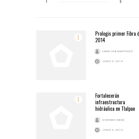
1
5
Prologis primer Fibra 
2014
CATALINA MARTÍNEZ
JUNIO 3, 2014
Fortalecerán
infraestructura
hidráulica en Tlalpan
DINORAH NAVA
JUNIO 3, 2014