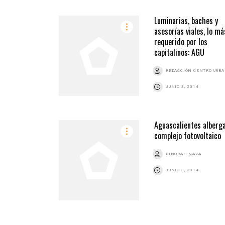
Luminarias, baches y
asesorías viales, lo má
requerido por los
capitalinos: AGU
REDACCIÓN CENTRO URB
JUNIO 3, 2014
Aguascalientes alberg
complejo fotovoltaico
DINORAH NAVA
JUNIO 3, 2014