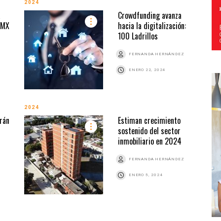
2024
a
Crowdfunding avanza
DMX
hacia la digitalización:
100 Ladrillos
FERNANDA HERNÁNDEZ
ENERO 22, 2024
2024
rán
Estiman crecimiento
sostenido del sector
inmobiliario en 2024
FERNANDA HERNÁNDEZ
ENERO 5, 2024