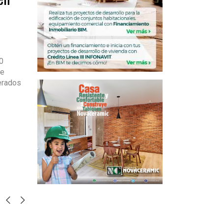
0
de
erados