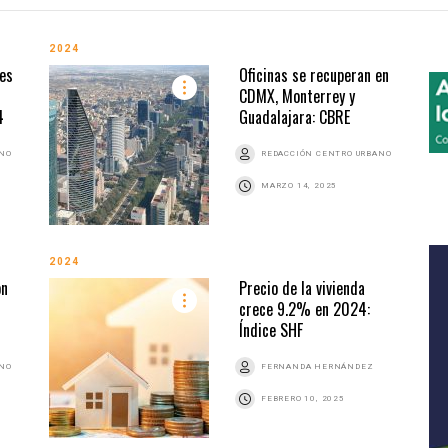
2024
res
Oficinas se recuperan en
CDMX, Monterrey y
4
Guadalajara: CBRE
ANO
REDACCIÓN CENTRO URBANO
MARZO 14, 2025
2024
on
Precio de la vivienda
crece 9.2% en 2024:
Índice SHF
ANO
FERNANDA HERNÁNDEZ
FEBRERO 10, 2025