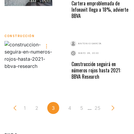
Cartera emproblemada de
Infonavit llega a 18%, advierte
BBVA
CONSTRUCCIÓN
ANTONIO GARCÍA
MAYO 28, 2020
Construcción seguirá en
números rojos hasta 2021:
BBVA Research
1
2
3
4
5
…
25