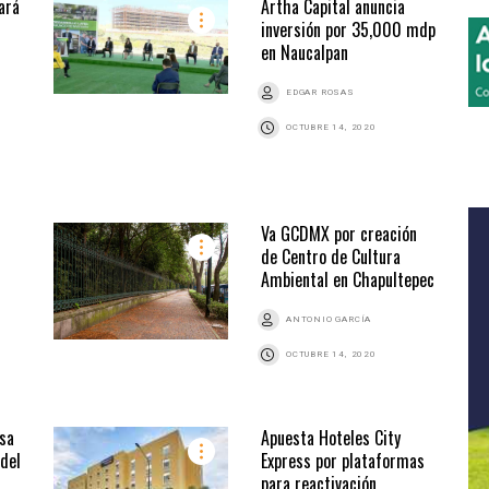
ará
Artha Capital anuncia
inversión por 35,000 mdp
en Naucalpan
EDGAR ROSAS
OCTUBRE 14, 2020
Va GCDMX por creación
de Centro de Cultura
Ambiental en Chapultepec
ANTONIO GARCÍA
OCTUBRE 14, 2020
asa
Apuesta Hoteles City
 del
Express por plataformas
para reactivación