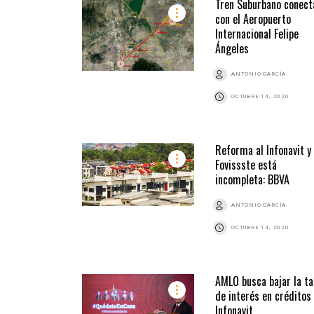
Tren Suburbano conect
con el Aeropuerto
Internacional Felipe
Ángeles
ANTONIO GARCÍA
OCTUBRE 14, 2020
Reforma al Infonavit y
Fovissste está
incompleta: BBVA
ANTONIO GARCÍA
OCTUBRE 14, 2020
AMLO busca bajar la t
de interés en créditos
Infonavit