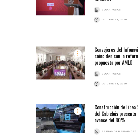
EDGAR ROSAS
OCTUBRE 14, 2020
Consejeros del Infonav
coinciden con la refor
propuesta por AMLO
EDGAR ROSAS
OCTUBRE 14, 2020
Construcción de Línea 
del Cablebús presenta
avance del 80%
FERNANDA HERNÁNDEZ