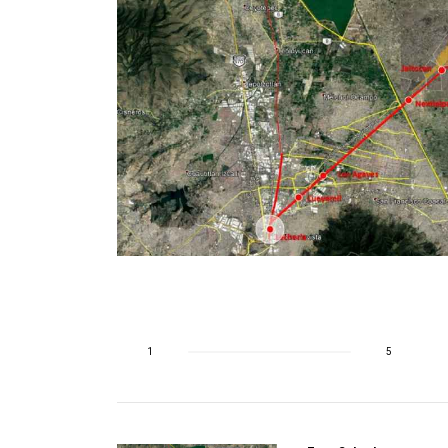
l
on Consejeros
o en torno a
uto
1
5