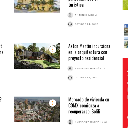
turística
ANTONIO GARCÍA
OCTUBRE 14, 2020
it
Aston Martin incursiona
ma
en la arquitectura con
proyecto residencial
FERNANDA HERNÁNDEZ
OCTUBRE 14, 2020
2
Mercado de vivienda en
CDMX comienza a
recuperarse: Solili
FERNANDA HERNÁNDEZ