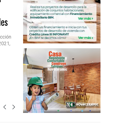
les
ucción
2021,