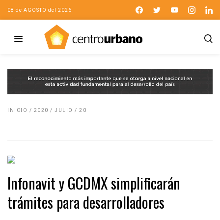
08 de AGOSTO del 2026
INICIO
/
2020
/
JULIO
/
20
Infonavit y GCDMX simplificarán
trámites para desarrolladores