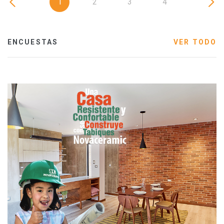
1
2
3
4
ENCUESTAS
VER TODO