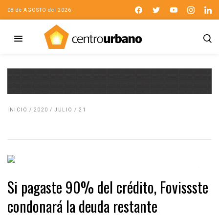
08 de AGOSTO del 2026
INICIO
/
2020
/
JULIO
/
21
Si pagaste 90% del crédito, Fovissste
condonará la deuda restante