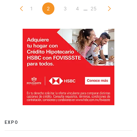
1
2
3
4
…
25
EXPO