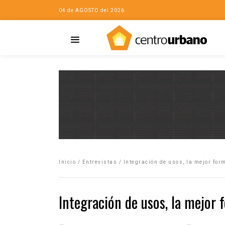
04 de AGOSTO del 2026
Casa
iudad…con Horacio
Inicio
/
Entrevistas
/
Integración de usos, la mejor for
da
opía de la ciudad
Integración de usos, la mejor 
no
Mujeres
eres de la Casa