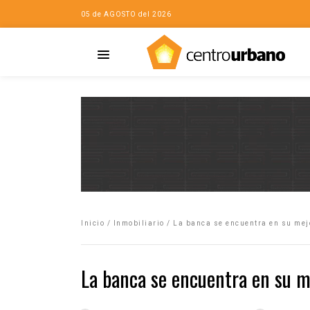
05 de AGOSTO del 2026
Casa
iudad…con Horacio
Inicio
/
Inmobiliario
/
La banca se encuentra en su me
da
opía de la ciudad
La banca se encuentra en su 
no
Mujeres
eres de la Casa