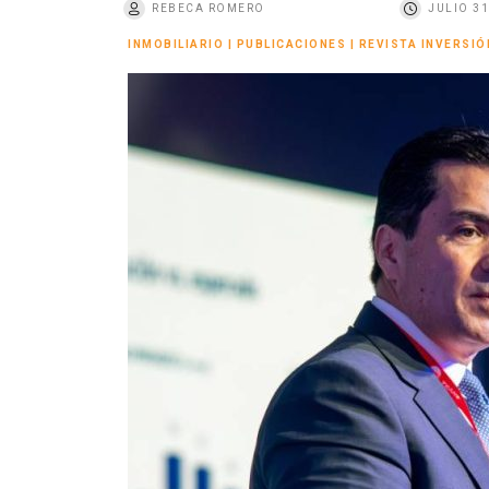
REBECA ROMERO
JULIO 31
o
INMOBILIARIO
|
PUBLICACIONES
|
REVISTA INVERSIÓ