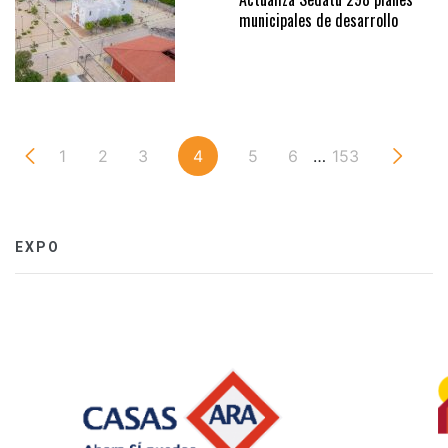
municipales de desarrollo
1
2
3
4
5
6
…
153
EXPO