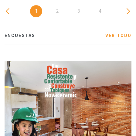
1
2
3
4
ENCUESTAS
VER TODO