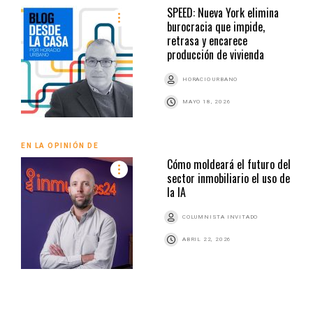
SPEED: Nueva York elimina
burocracia que impide,
retrasa y encarece
producción de vivienda
HORACIO URBANO
MAYO 18, 2026
EN LA OPINIÓN DE
Cómo moldeará el futuro del
sector inmobiliario el uso de
la IA
COLUMNISTA INVITADO
ABRIL 22, 2026