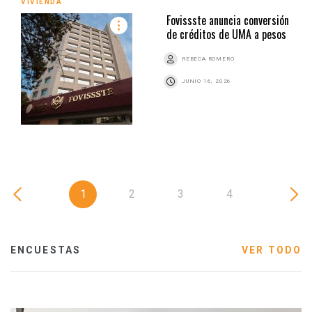
VIVIENDA
Fovissste anuncia conversión
de créditos de UMA a pesos
REBECA ROMERO
JUNIO 16, 2026
1
2
3
4
ENCUESTAS
VER TODO