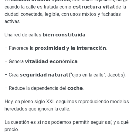
cuando la calle es tratada como 𝗲𝘀𝘁𝗿𝘂𝗰𝘁𝘂𝗿𝗮 𝘃𝗶𝘁𝗮𝗹 de la
ciudad: conectada, legible, con usos mixtos y fachadas
activas.
Una red de calles 𝗯𝗶𝗲𝗻 𝗰𝗼𝗻𝘀𝘁𝗶𝘁𝘂𝗶𝗱𝗮:
– Favorece la 𝗽𝗿𝗼𝘅𝗶𝗺𝗶𝗱𝗮𝗱 𝘆 𝗹𝗮 𝗶𝗻𝘁𝗲𝗿𝗮𝗰𝗰𝗶ó𝗻.
– Genera 𝘃𝗶𝘁𝗮𝗹𝗶𝗱𝗮𝗱 𝗲𝗰𝗼𝗻ó𝗺𝗶𝗰𝗮..
– Crea 𝘀𝗲𝗴𝘂𝗿𝗶𝗱𝗮𝗱 𝗻𝗮𝘁𝘂𝗿𝗮𝗹 (“ojos en la calle”, Jacobs).
– Reduce la dependencia del 𝗰𝗼𝗰𝗵𝗲.
Hoy, en pleno siglo XXI, seguimos reproduciendo modelos
heredados que ignoran la calle.
La cuestión es si nos podemos permitir seguir así, y a qué
precio.