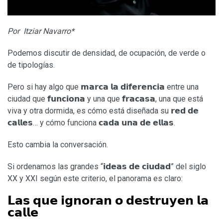
Por Itziar Navarro*
Podemos discutir de densidad, de ocupación, de verde o
de tipologías.
Pero si hay algo que 𝗺𝗮𝗿𝗰𝗮 𝗹𝗮 𝗱𝗶𝗳𝗲𝗿𝗲𝗻𝗰𝗶𝗮 entre una
ciudad que 𝗳𝘂𝗻𝗰𝗶𝗼𝗻𝗮 y una que 𝗳𝗿𝗮𝗰𝗮𝘀𝗮, una que está
viva y otra dormida, es cómo está diseñada su 𝗿𝗲𝗱 𝗱𝗲
𝗰𝗮𝗹𝗹𝗲𝘀… y cómo funciona 𝗰𝗮𝗱𝗮 𝘂𝗻𝗮 𝗱𝗲 𝗲𝗹𝗹𝗮𝘀.
Esto cambia la conversación.
Si ordenamos las grandes “𝗶𝗱𝗲𝗮𝘀 𝗱𝗲 𝗰𝗶𝘂𝗱𝗮𝗱” del siglo
XX y XXI según este criterio, el panorama es claro:
𝗟𝗮𝘀 𝗾𝘂𝗲 𝗶𝗴𝗻𝗼𝗿𝗮𝗻 𝗼 𝗱𝗲𝘀𝘁𝗿𝘂𝘆𝗲𝗻 𝗹𝗮
𝗰𝗮𝗹𝗹𝗲