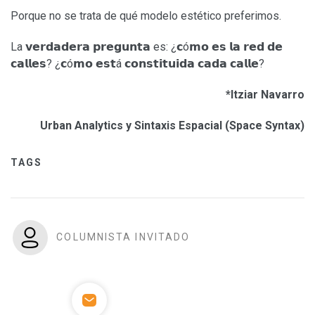
Porque no se trata de qué modelo estético preferimos.
La 𝘃𝗲𝗿𝗱𝗮𝗱𝗲𝗿𝗮 𝗽𝗿𝗲𝗴𝘂𝗻𝘁𝗮 es: ¿𝗰ó𝗺𝗼 𝗲𝘀 𝗹𝗮 𝗿𝗲𝗱 𝗱𝗲
𝗰𝗮𝗹𝗹𝗲𝘀? ¿𝗰ó𝗺𝗼 𝗲𝘀𝘁á 𝗰𝗼𝗻𝘀𝘁𝗶𝘁𝘂𝗶𝗱𝗮 𝗰𝗮𝗱𝗮 𝗰𝗮𝗹𝗹𝗲?
*Itziar Navarro
Urban Analytics y Sintaxis Espacial (Space Syntax)
TAGS
COLUMNISTA INVITADO