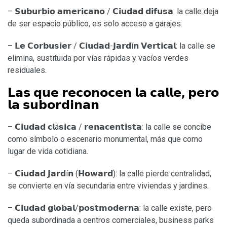
– 𝗦𝘂𝗯𝘂𝗿𝗯𝗶𝗼 𝗮𝗺𝗲𝗿𝗶𝗰𝗮𝗻𝗼 / 𝗖𝗶𝘂𝗱𝗮𝗱 𝗱𝗶𝗳𝘂𝘀𝗮: la calle deja
de ser espacio público, es solo acceso a garajes.
– 𝗟𝗲 𝗖𝗼𝗿𝗯𝘂𝘀𝗶𝗲𝗿 / 𝗖𝗶𝘂𝗱𝗮𝗱-𝗝𝗮𝗿𝗱í𝗻 𝗩𝗲𝗿𝘁𝗶𝗰𝗮𝗹: la calle se
elimina, sustituida por vías rápidas y vacíos verdes
residuales.
𝗟𝗮𝘀 𝗾𝘂𝗲 𝗿𝗲𝗰𝗼𝗻𝗼𝗰𝗲𝗻 𝗹𝗮 𝗰𝗮𝗹𝗹𝗲, 𝗽𝗲𝗿𝗼
𝗹𝗮 𝘀𝘂𝗯𝗼𝗿𝗱𝗶𝗻𝗮𝗻
– 𝗖𝗶𝘂𝗱𝗮𝗱 𝗰𝗹á𝘀𝗶𝗰𝗮 / 𝗿𝗲𝗻𝗮𝗰𝗲𝗻𝘁𝗶𝘀𝘁𝗮: la calle se concibe
como símbolo o escenario monumental, más que como
lugar de vida cotidiana.
– 𝗖𝗶𝘂𝗱𝗮𝗱 𝗝𝗮𝗿𝗱í𝗻 (𝗛𝗼𝘄𝗮𝗿𝗱): la calle pierde centralidad,
se convierte en vía secundaria entre viviendas y jardines.
– 𝗖𝗶𝘂𝗱𝗮𝗱 𝗴𝗹𝗼𝗯𝗮𝗹/𝗽𝗼𝘀𝘁𝗺𝗼𝗱𝗲𝗿𝗻𝗮: la calle existe, pero
queda subordinada a centros comerciales, business parks