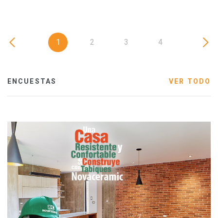
1
2
3
4
ENCUESTAS
VER TODO