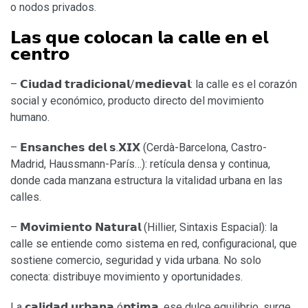
o nodos privados.
𝗟𝗮𝘀 𝗾𝘂𝗲 𝗰𝗼𝗹𝗼𝗰𝗮𝗻 𝗹𝗮 𝗰𝗮𝗹𝗹𝗲 𝗲𝗻 𝗲𝗹
𝗰𝗲𝗻𝘁𝗿𝗼
– 𝗖𝗶𝘂𝗱𝗮𝗱 𝘁𝗿𝗮𝗱𝗶𝗰𝗶𝗼𝗻𝗮𝗹/𝗺𝗲𝗱𝗶𝗲𝘃𝗮𝗹: la calle es el corazón
social y económico, producto directo del movimiento
humano.
– 𝗘𝗻𝘀𝗮𝗻𝗰𝗵𝗲𝘀 𝗱𝗲𝗹 𝘀.𝗫𝗜𝗫 (Cerdà-Barcelona, Castro-
Madrid, Haussmann-París…): retícula densa y continua,
donde cada manzana estructura la vitalidad urbana en las
calles.
– 𝗠𝗼𝘃𝗶𝗺𝗶𝗲𝗻𝘁𝗼 𝗡𝗮𝘁𝘂𝗿𝗮𝗹 (Hillier, Sintaxis Espacial): la
calle se entiende como sistema en red, configuracional, que
sostiene comercio, seguridad y vida urbana. No solo
conecta: distribuye movimiento y oportunidades.
La 𝗰𝗮𝗹𝗶𝗱𝗮𝗱 𝘂𝗿𝗯𝗮𝗻𝗮 ó𝗽𝘁𝗶𝗺𝗮, ese dulce equilibrio, surge