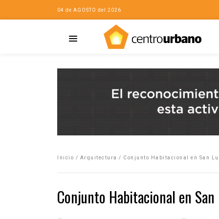
04 de AGOSTO del 2026
Casa
iudad…con Horacio
Inicio
/
Arquitectura
/
Conjunto Habitacional en San Lu
da
opía de la ciudad
Conjunto Habitacional en San 
no
Mujeres
eres de la Casa