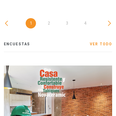
1
2
3
4
ENCUESTAS
VER TODO