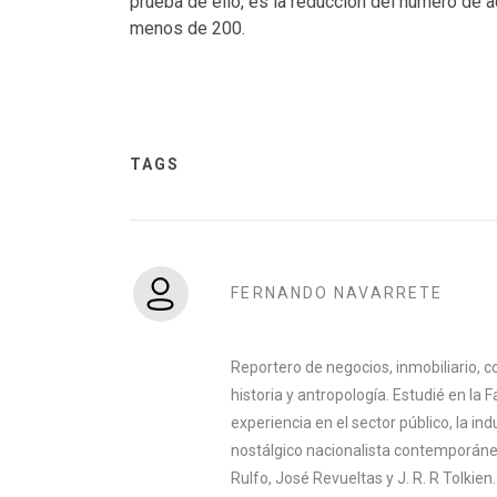
prueba de ello, es la reducción del número de
menos de 200.
TAGS
FERNANDO NAVARRETE
Reportero de negocios, inmobiliario, co
historia y antropología. Estudié en la 
experiencia en el sector público, la indu
nostálgico nacionalista contemporáneo
Rulfo, José Revueltas y J. R. R Tolkien.