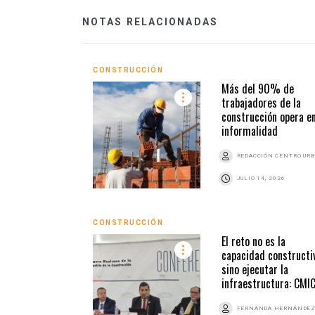
NOTAS RELACIONADAS
CONSTRUCCIÓN
Más del 90% de
trabajadores de la
construcción opera en
informalidad
REDACCIÓN CENTRO UR
JULIO 14, 2026
CONSTRUCCIÓN
El reto no es la
capacidad constructiv
sino ejecutar la
infraestructura: CMI
FERNANDA HERNÁNDE