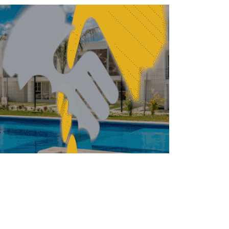
TRUCCIÓN
CONSTRUCCIÓN
Inicia Edomex
construcción del
Mexibús Línea V
Lechería-El Rosario
REDACCIÓN CENTRO URBANO
MAYO 25, 2026
CONSTRUCCIÓN
ITECTURA
Entregan Premios
Nacionales de Ingeniería
y Arquitectura 2024
REDACCIÓN CENTRO URBANO