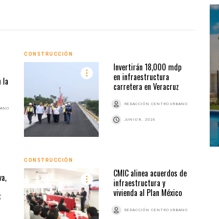
CONS
CONSTRUCCIÓN
Invertirán 18,000 mdp
en infraestructura
 la
carretera en Veracruz
REDACCIÓN CENTRO URBANO
BANO
JUNIO 8, 2026
CONSTRUCCIÓN
ARQU
CMIC alinea acuerdos de
a,
infraestructura y
vivienda al Plan México
C
REDACCIÓN CENTRO URBANO
Z