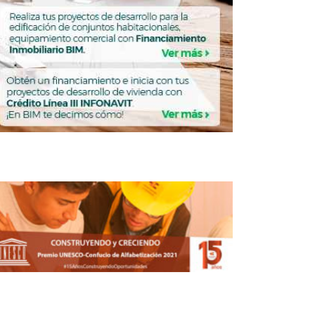
ts World arranca su segundo LOAD en
Polanco