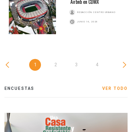
Airbnb en CDMX
REDACCIÓN CENTRO URBANO
JUNIO 16, 2026
1
2
3
4
ENCUESTAS
VER TODO