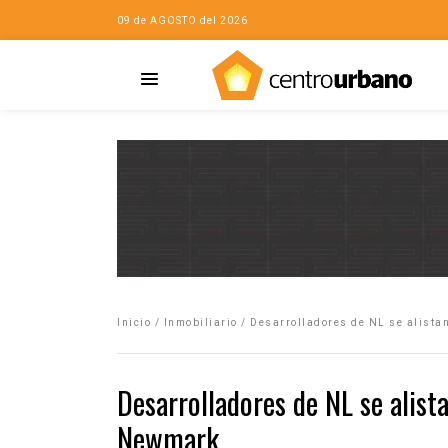
09 de AGOSTO del 2026
Casa
iudad…con Horacio
Inicio
/
Inmobiliario
/
Desarrolladores de NL se alist
da
opía de la ciudad
Desarrolladores de NL se alis
no
Newmark
Mujeres
eres de la Casa