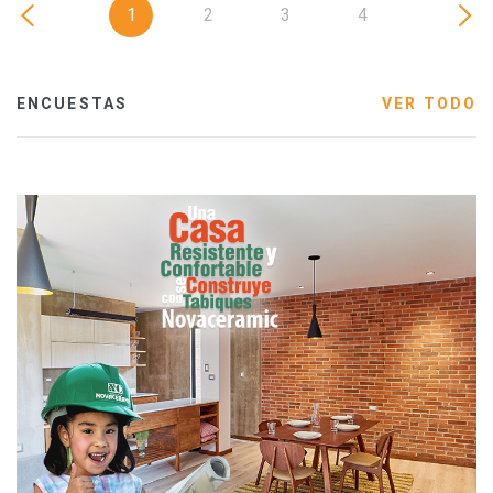
1
2
3
4
ENCUESTAS
VER TODO