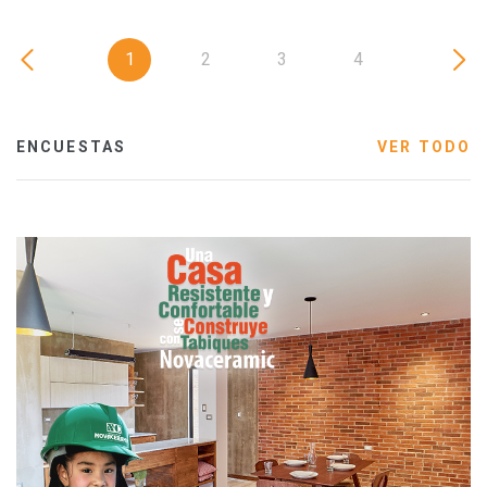
1
2
3
4
ENCUESTAS
VER TODO