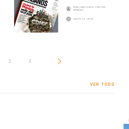
PUBLICACIONES CENTRO
URBANO
O
JUNIO 15, 2026
2
3
VER TODO