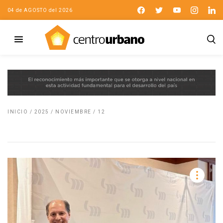
04 de AGOSTO del 2026
INICIO
/
2025
/
NOVIEMBRE
/
12