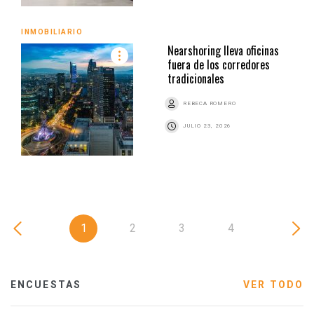
INMOBILIARIO
Nearshoring lleva oficinas
fuera de los corredores
tradicionales
REBECA ROMERO
JULIO 23, 2026
1
2
3
4
ENCUESTAS
VER TODO