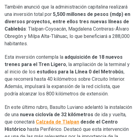
También anunció que la administración capitalina realizará
una inversión total por
5,500 millones de pesos (mdp) en
diversos proyectos, entre ellos tres nuevas líneas de
Cablebús
: Tlalpan-Coyoacán, Magdalena Contreras-Álvaro
Obregón y Milpa Alta-Tláhuac, lo que beneficiará a 288,000
habitantes.
Esta inversión contempla la
adquisición de
18 nuevos
trenes para el Tren Ligero
, la ampliación de la terminal y
al inicio de los
estudios para la Línea 0 del Metrobús
,
que recorrerá hasta 40 kilómetros sobre Circuito Interior.
Además, impulsará la expansión de la red ciclista, que
podría alcanzar los 800 kilómetros de extensión.
En este último rubro, Basulto Luviano adelantó la instalación
de una
nueva ciclovía de 32 kilómetros
de ida y vuelta,
que conectará
Calzada de Tlalpan
desde el Centro
Histórico
hasta Periférico. Destacó que esta intervención
es una de las más relevantes por la importancia de la