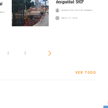
desigualdad: SHCP
al
REDACCIÓN CENTRO URBANO
BANO
MAYO 14, 2026
2
3
VER TODO