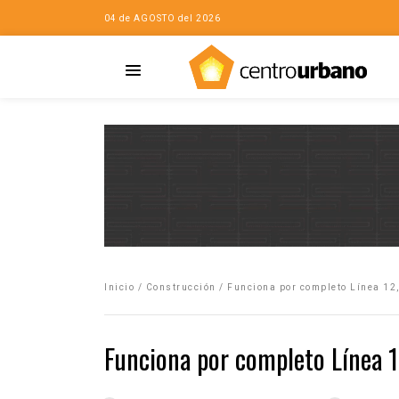
04 de AGOSTO del 2026
Casa
iudad…con Horacio
Inicio
/
Construcción
/
Funciona por completo Línea 12,
da
opía de la ciudad
Funciona por completo Línea 1
no
Mujeres
eres de la Casa