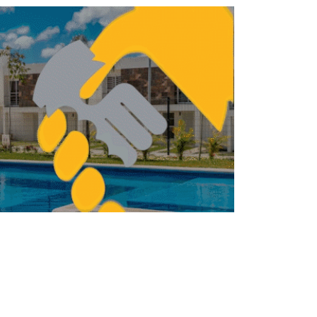
icia demolición de predio afectado en
Santa Fe