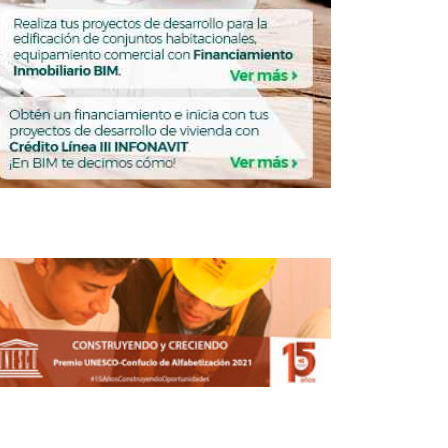
CONSTRUCCIÓN
TRUCCIÓN
CMIC alinea acuerdos de
infraestructura y
vivienda al Plan México
REDACCIÓN CENTRO URBANO
JUNIO 2, 2026
CONSTRUCCIÓN
TRUCCIÓN