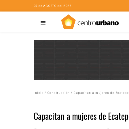
07 de AGOSTO del 2026
Casa
iudad…con Horacio
Inicio
/
Construcción
/
Capacitan a mujeres de Ecatepe
da
opía de la ciudad
Capacitan a mujeres de Ecatep
no
Mujeres
eres de la Casa