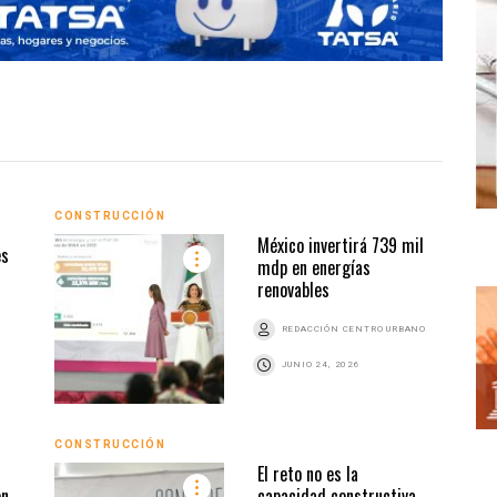
CONSTRUCCIÓN
CONS
México invertirá 739 mil
es
mdp en energías
renovables
REDACCIÓN CENTRO URBANO
JUNIO 24, 2026
CONSTRUCCIÓN
El reto no es la
CONS
ón
capacidad constructiva,