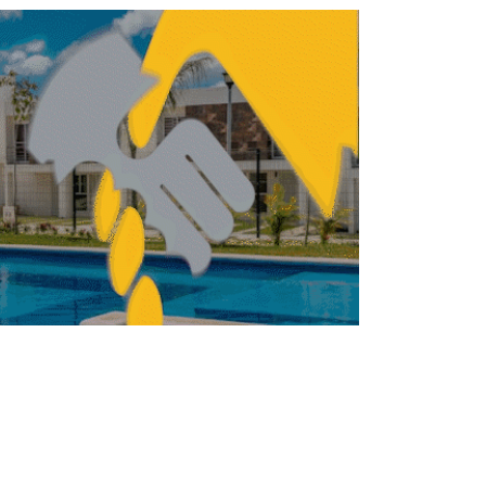
TRUCCIÓN
CONSTRUCCIÓN
Eficiencia e innovación
impulsan el desarrollo
de materiales
constructivos
REBECA ROMERO
JUNIO 25, 2026
TRUCCIÓN
CONSTRUCCIÓN
Invertirán 18,000 mdp
en infraestructura