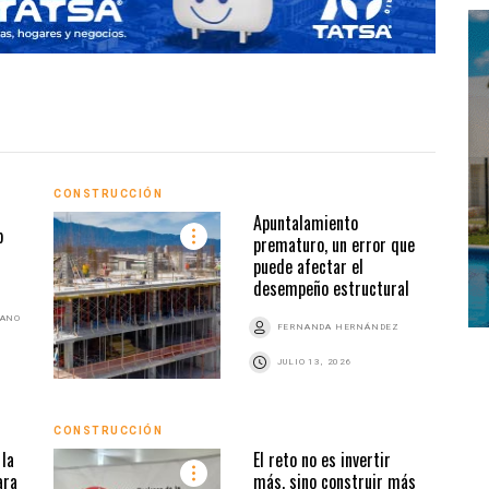
CONSTRUCCIÓN
CONS
Apuntalamiento
p
prematuro, un error que
puede afectar el
desempeño estructural
BANO
FERNANDA HERNÁNDEZ
JULIO 13, 2026
CONSTRUCCIÓN
CONS
la
El reto no es invertir
ara
más, sino construir más